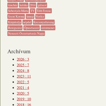
táncház
kaláka
2014
gálaest
Sebestyén Márta
TV
Tóth Ferenc
Szent Korona
ünnep
Verőce
Kárpátalja
népdal
Kocsonyafarsang
Beregszász
Ópusztaszer
ostormenet
Nemzeti Összetartozás Napja
Archívum
2026
:
3
2025
:
7
2024
:
8
2023
:
11
2022
:
5
2021
:
4
2020
:
5
2019
:
10
2018
:
16