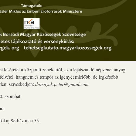
ei kíséretet a központi zenekartól, az a lejátszandó népzenei anyag
ó felvétel, hangnem és tempó) az igényét mielőbb, de legkésőbb
deni szíveskedjen:
dozsnyak.peter@gmail.com
30. szombat
óra
okaj Serház utca 55.