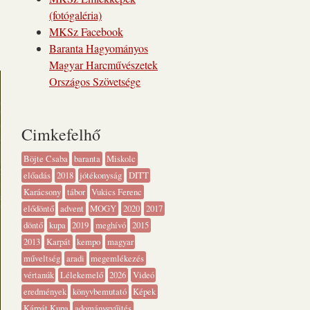
(fotógaléria)
MKSz Facebook
Baranta Hagyományos
Magyar Harcművészetek
Országos Szövetsége
Cimkefelhő
Böjte Csaba
baranta
Miskolc
előadás
2018
jótékonyság
DITT
Karácsony
tábor
Vukics Ferenc
elődöntő
advent
MOGY
2020
2017
döntő
kupa
2019
meghívó
2015
2013
Karpát
kempo
magyar
műveltség
aradi
megemlékezés
vértanúk
Lélekemelő
2026
Videó
eredmények
könyvbemutató
Képek
Kárpát Kupa
adománygyűjtés