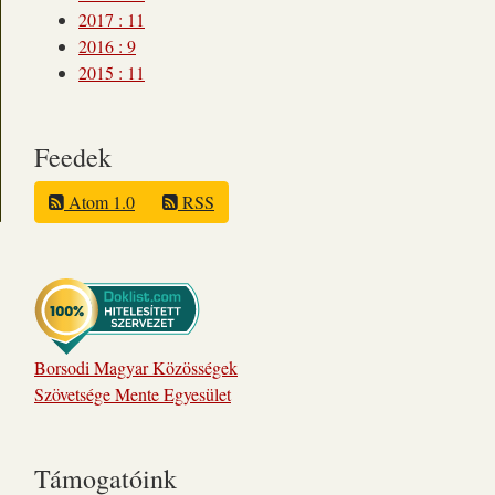
2017
:
11
2016
:
9
2015
:
11
Feedek
Atom 1.0
RSS
Borsodi Magyar Közösségek
Szövetsége Mente Egyesület
Támogatóink