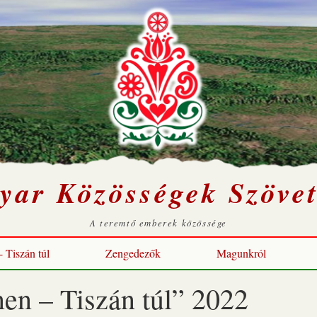
yar Közösségek Szövet
A teremtő emberek közössége
 Tiszán túl
Zengedezők
Magunkról
en – Tiszán túl” 2022