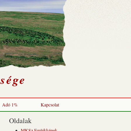
sége
Adó 1%
Kapcsolat
Oldalak
MKSz Emlékképek