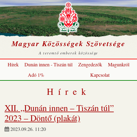
Magyar Közösségek Szövetsége
A teremtő emberek közössége
Hírek
Dunán innen - Tiszán túl
Zengedezők
Magunkról
Adó 1%
Kapcsolat
Hírek
XII. „Dunán innen – Tiszán túl”
2023 – Döntő (plakát)
2023.09.26. 11:20