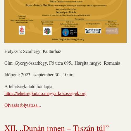
Helyszín: Szárhegyi Kultúrház
Cím: Gyergyószárhegy, Fő utca 695., Hargita megye, Románia
Időpont: 2023. szeptember 30., 10 óra
A tehetségkutató honlapja:
https://tehetsegkutato.magyarkozossegek.org
Olvasás folytatása...
XII. „Dunán innen – Tiszán túl”