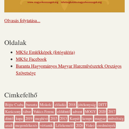
Olvasás folytatása...
Oldalak
MKSz Emlékképek (fotógaléria)
MKSz Facebook
Baranta Hagyományos Magyar Harcművészetek Országos
Szövetsége
Cimkefelhő
Böjte Csaba
baranta
Miskolc
előadás
2018
jótékonyság
DITT
Karácsony
tábor
Vukics Ferenc
elődöntő
advent
MOGY
2020
2017
döntő
kupa
2019
meghívó
2015
2013
Karpát
kempo
magyar
műveltség
aradi
megemlékezés
vértanúk
Lélekemelő
2026
Videó
eredmények