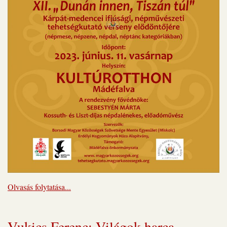
Olvasás folytatása...
Vukics Ferenc: Világok harca