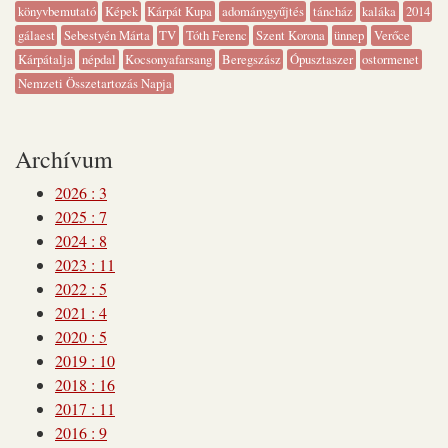
könyvbemutató
Képek
Kárpát Kupa
adománygyűjtés
táncház
kaláka
2014
gálaest
Sebestyén Márta
TV
Tóth Ferenc
Szent Korona
ünnep
Verőce
Kárpátalja
népdal
Kocsonyafarsang
Beregszász
Ópusztaszer
ostormenet
Nemzeti Összetartozás Napja
Archívum
2026
:
3
2025
:
7
2024
:
8
2023
:
11
2022
:
5
2021
:
4
2020
:
5
2019
:
10
2018
:
16
2017
:
11
2016
:
9