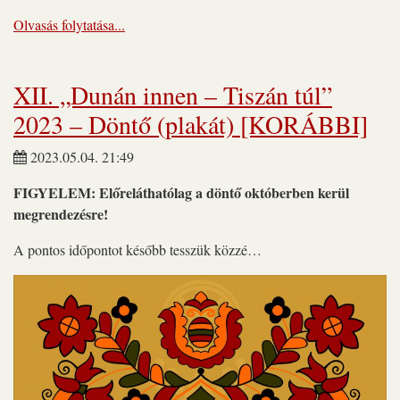
Olvasás folytatása...
XII. „Dunán innen – Tiszán túl”
2023 – Döntő (plakát) [KORÁBBI]
2023.05.04. 21:49
FIGYELEM: Előreláthatólag a döntő októberben kerül
megrendezésre!
A pontos időpontot később tesszük közzé…