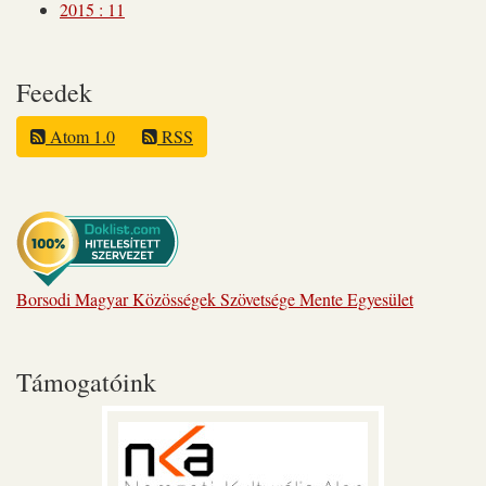
2015
:
11
Feedek
Atom 1.0
RSS
Borsodi Magyar Közösségek Szövetsége Mente Egyesület
Támogatóink